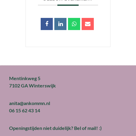
Mentinkweg 5
7102 GA Winterswijk
anita@ankommn.nl
06 15 62 43 14
Openingstijden niet duidelijk? Bel of mail! :)