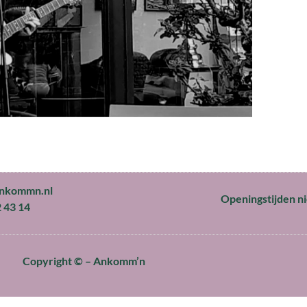
ankommn.nl
Openingstijden niet
2 43 14
Copyright © –
Ankomm’n